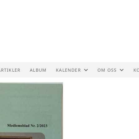
ARTIKLER
ALBUM
KALENDER
OM OSS
K
KALENDER
UTGIVELSER
K
LISTE
AKTIVITETER
S
FORENINGSDRIF
VEDTEKTER