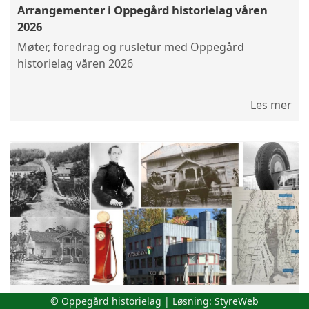
Arrangementer i Oppegård historielag våren
2026
Møter, foredrag og rusletur med Oppegård
historielag våren 2026
Les mer
Foredrag 20.1.26: Gamle Mossevei og Tyrigrava
© Oppegård historielag | Løsning:
StyreWeb