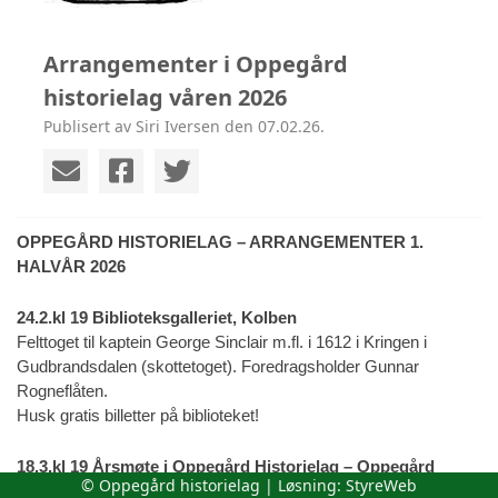
Arrangementer i Oppegård
historielag våren 2026
Publisert av Siri Iversen den 07.02.26.
OPPEGÅRD HISTORIELAG – ARRANGEMENTER 1.
HALVÅR 2026
24.2.kl 19 Biblioteksgalleriet, Kolben
Felttoget til kaptein George Sinclair m.fl. i 1612 i Kringen i
Gudbrandsdalen (skottetoget). Foredragsholder Gunnar
Rogneflåten.
Husk gratis billetter på biblioteket!
18.3.kl 19 Årsmøte i Oppegård Historielag – Oppegård
© Oppegård historielag | Løsning:
StyreWeb
gamle rådhus